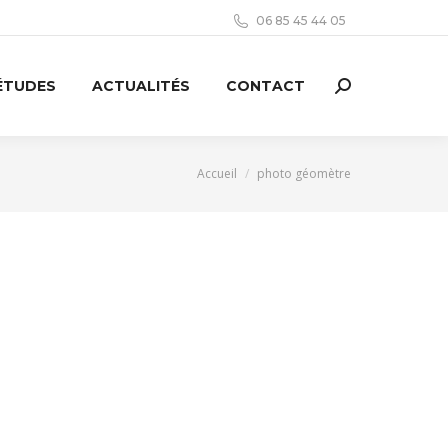
06 85 45 44 05
ÉTUDES
ACTUALITÉS
CONTACT
Search:
Vous êtes ici :
Accueil
photo géomètre